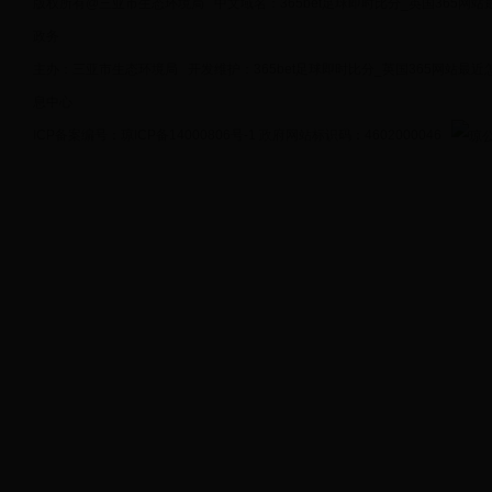
版权所有@三亚
市生态环境局
中文域名：
365bet足球即时比分_英国365网
政务
主办：三亚
市生态环境局
开发维护：365bet足球即时比分_英国365网站最
息中心
ICP备案编号：
琼ICP备14000806号-1
政府网站标识码：
4602000046
2023年三亚春节禁放烟花爆竹宣传活动走进海罗、月川、