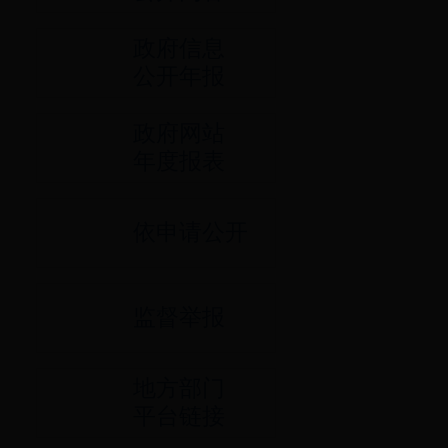
政府信息
公开年报
政府网站
年度报表
依申请公开
监督举报
地方部门
平台链接