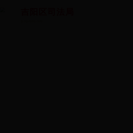
吉阳区司法局
jy.cqsmzm.com