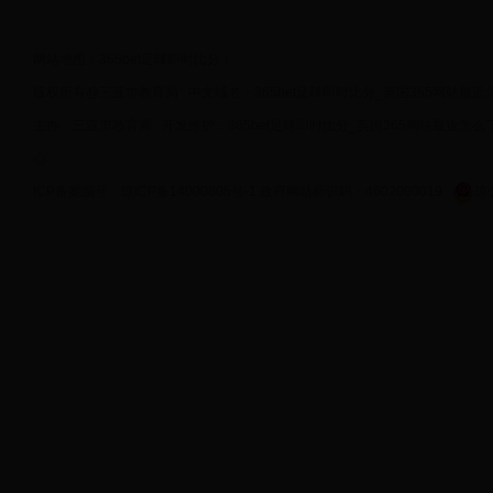
网站地图
｜
365bet足球即时比分
｜
版权所有@三亚
市教育局
中文域名：
365bet足球即时比分_英国365网站最
主办：三亚
市教育局
开发维护：365bet足球即时比分_英国365网站最近怎
心
ICP备案编号：
琼ICP备14000806号-1
政府网站标识码：
4602000019
琼公