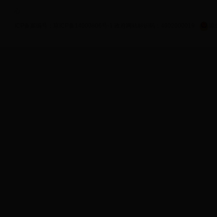
心
ICP备案编号：
琼ICP备14000806号-1
政府网站标识码：
4602000019
琼公