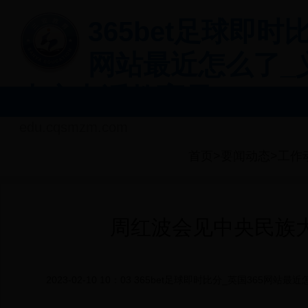
365bet足球即时
网站最近怎么了_义
中心电话教育局
edu.cqsmzm.com
首页>要闻动态>工作
互动交流
数据开放
周红波会见中央民族
2023-02-10 10：03
365bet足球即时比分_英国365网站最