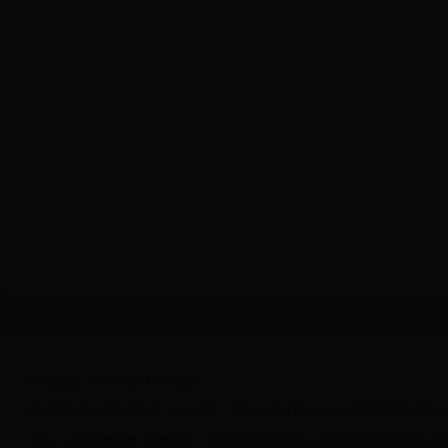
网站地图
｜
365bet足球即时比分
｜
版权所有@三亚
市教育局
中文域名：
365bet足球即时比分_英国365网站最
主办：三亚
市教育局
开发维护：365bet足球即时比分_英国365网站最近怎