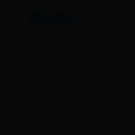
相关稿件
扫一