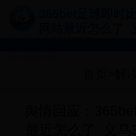
365bet足球即时
网站最近怎么了_义
中心电话教育局
edu.cqsmzm.com
首页>解
互动交流
数据开放
舆情回应：365b
最近怎么了_义乌