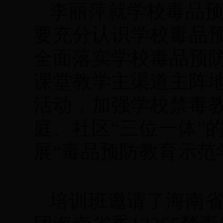
李丽萍就学校毒品
要充分认识学校毒品
全面落实学校毒品预
课堂教学主渠道主阵
活动，加强学校禁毒
庭、社区“三位一体”
展“毒品预防教育示范
培训班邀请了海南