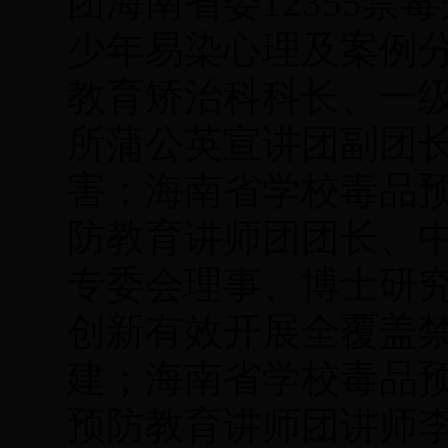
团海南省委12355
少年易染心理及案例
教育矫治科科长、一
所蒲公英宣讲团副团
害；海南省学校毒品
防教育讲师团团长、
专委会理事、博士研
创新有效开展全覆盖
建；海南省学校毒品
预防教育讲师团讲师