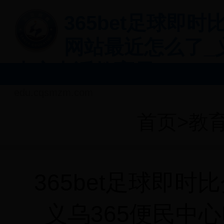
365bet足球即时
网站最近怎么了_义
中心电话教育局
edu.cqsmzm.com
首页>教
互动交流
数据开放
365bet足球即时
义乌365便民中