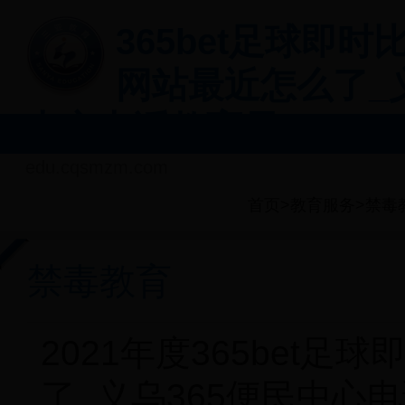
365bet足球即时
网站最近怎么了_义
中心电话教育局
edu.cqsmzm.com
首页
>
教育服务
>禁毒
互动交流
数据开放
禁毒教育
2021年度365bet足
了_义乌365便民中心