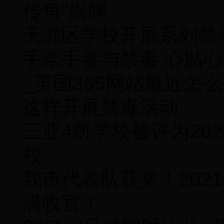
传角”揭牌
天涯区学校开展系列禁
手牵手参与禁毒 心贴心珍
_英国365网站最近怎
这样开展禁毒活动
三亚4所学校被评为20
校
我市代表队获奖！202
满收官！