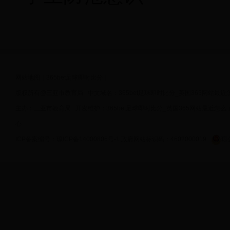
网站地图
｜
365bet足球即时比分
｜
版权所有@三亚
市教育局
中文域名：
365bet足球即时比分_英国365网站最
主办：三亚
市教育局
开发维护：365bet足球即时比分_英国365网站最近怎
心
ICP备案编号：
琼ICP备14000806号-1
政府网站标识码：
4602000019
琼公