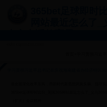
365bet足球即时
网站最近怎么了_义
中心电话教育局
edu.cqsmzm.com
首页
>学习贯彻习近
互动交流
数据开放
学习贯彻习近平总书记在庆祝海南建省办经济特区3
借全面深化改革东风，用新时代新思想武装头脑、指导实
365bet足球即时比分_英国365网站最近怎么了_义乌
（扩大）会议精神