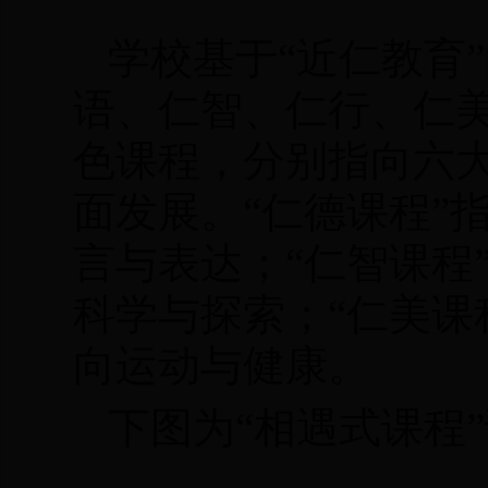
学校基于“近仁教育
语、仁智、仁行、仁美
色课程，分别指向六
面发展。“仁德课程”
言与表达；“仁智课程
科学与探索；“仁美课
向运动与健康。
下图为“相遇式课程