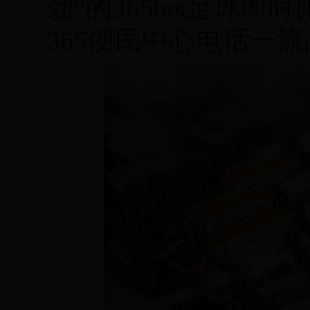
劲”的365bet足球即
365便民中心电话一