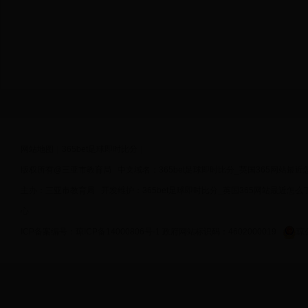
网站地图
｜
365bet足球即时比分
｜
版权所有@三亚
市教育局
中文域名：
365bet足球即时比分_英国365网站最
主办：三亚
市教育局
开发维护：365bet足球即时比分_英国365网站最近怎
心
ICP备案编号：
琼ICP备14000806号-1
政府网站标识码：
4602000019
琼公