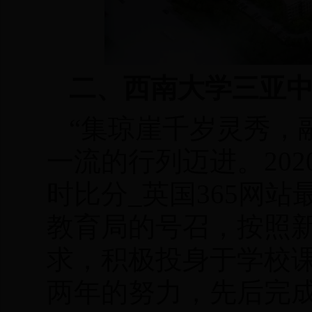
二、西南大学三亚
“集琼崖千岁灵秀，
一流的行列迈进。2020
时比分_英国365网站
教育局的号召，按照
求，积极投身于学校
两年的努力，先后完