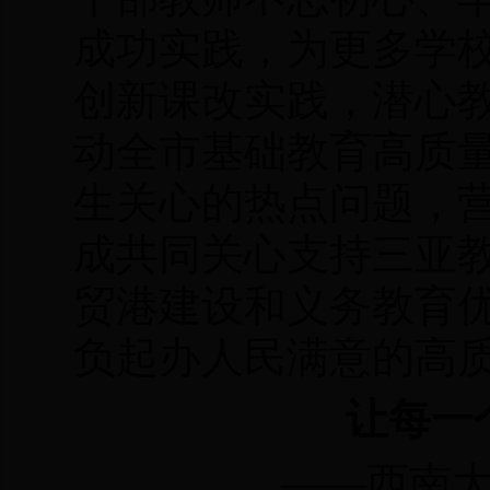
成功实践，为更多学
创新课改实践，潜心
动全市基础教育高质
生关心的热点问题，
成共同关心支持三亚
贸港建设和义务教育
负起办人民满意的高
让每一
——西南大