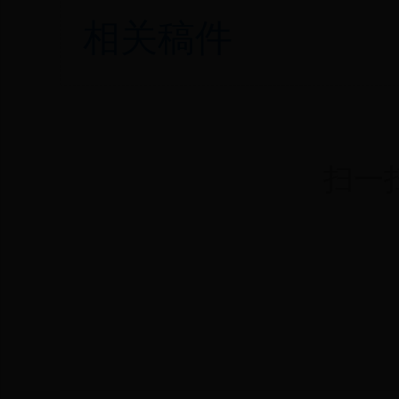
相关稿件
扫一