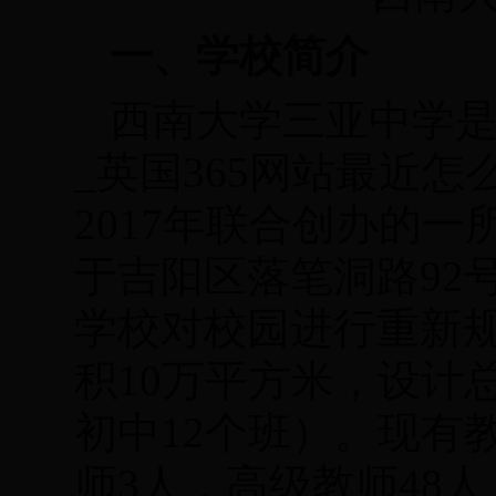
一、学校简介
西南大学三亚中学是由
_英国365网站最近怎
2017年联合创办的
于吉阳区落笔洞路92
学校对校园进行重新规
积10万平方米，设计
初中12个班）。现有
师3人，高级教师48