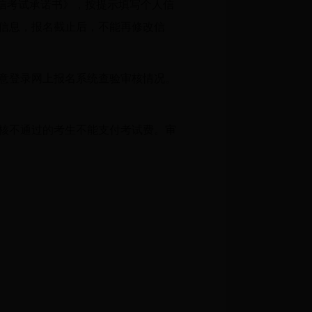
签署《诚信考试承诺书》，按提示填写个人信
信息，报名截止后，不能再修改信
注意登录网上报名系统查验审核情况。
核不通过的考生不能支付考试费。审