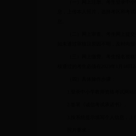
（一）网上注册。考生登录中小学教师
息，上传本人照片，选择考区和考试
息。
（二）网上审查。考生网上提交
如未通过审核且原因不明，及时向报
（三）网上缴费。考生报名资格
核通过的考生必须在2023年1月18
（四）具体操作步骤：
1.登录中小学教师资格考试网站(http:/
2.签署《诚信考试承诺书》。
3.按系统提示填写个人信息，上
照片要求：