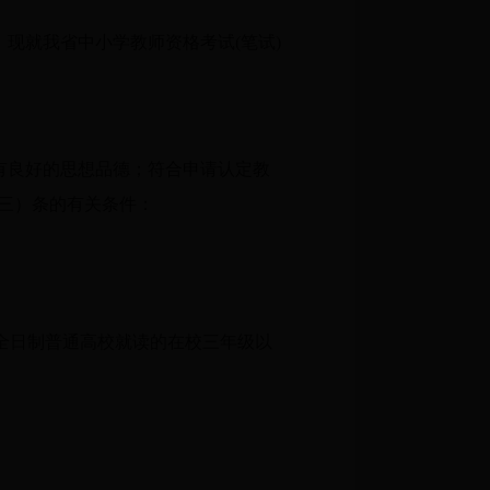
行。现就我省中小学教师资格考试(笔试)
有良好的思想品德；符合申请认定教
三）条的有关条件：
全日制普通高校就读的在校三年级以