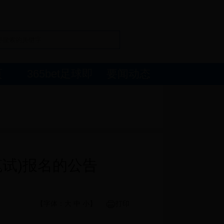
页
365bet足球即
要闻动态
公开
解读回应
时比分
政务服务
笔试)报名的公告
【字体：
大
中
小
】
打印