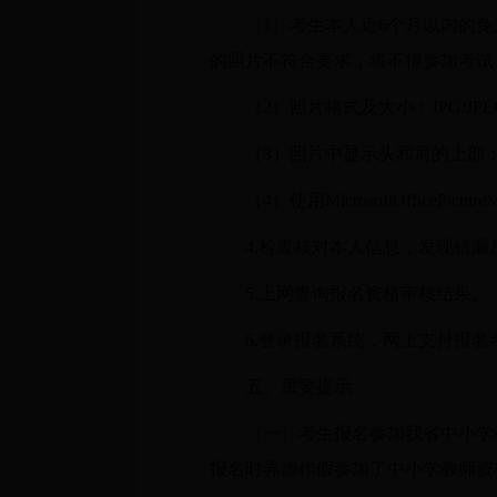
（1）考生本人近6个月以内的
的照片不符合要求，将不得参加考试
（2）照片格式及大小：JPG/JP
（3）照片中显示头和肩的上部
（4）使用MicrosoftOfficePic
4.检查核对本人信息，发现错漏
5.上网查询报名资格审核结果。
6.登录报名系统，网上支付报名
五、重要提示
（一）考生报名参加我省中小学
报名时弄虚作假参加了中小学教师资