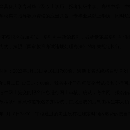
当具备大学专科毕业及以上学历；报考初级中学、高级中学、中
学校实习指导教师资格的应当具备中专毕业及以上学历，同时还
内不得报名参加考试；受到剥夺政治权利，或故意犯罪受到有期
为的，按照《国家教育考试违规处理办法》的相关规定执行。
：2023年1月13日至16日17:00前。逾期报名系统将自动关
3年1月13日-17日17：00前。我省中小学教师资格考试报名实
考生网上提交的报名信息进行网上审核、确认，考生网上报名信
报考条件蓄意作假报名参加考试，由此造成的后果由考生本人负
3年1月18日24:00。审核通过的考生没有在规定时间内缴费的