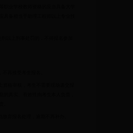
等职业学校教师资格的应当具备大学
应具备相当于助理工程师以上专业技
徒刑以上刑事处罚的，不得报名参加
闭，不再接受考生报名。
行网上资格审核，考生不需要现场递交报
息的真实、有效性由考生本人负责，
责。
按自动放弃报名处理，逾期不再补办。