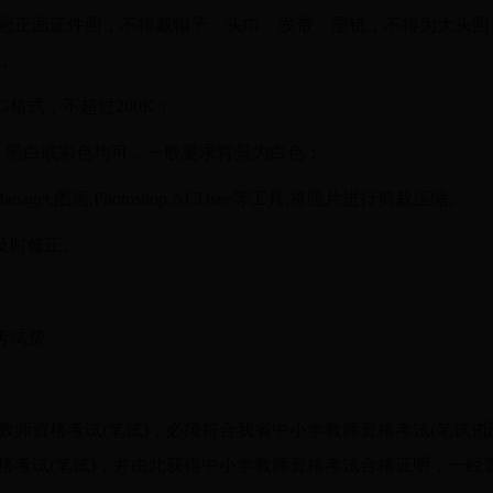
免冠正面证件照；不得戴帽子、头巾、发带、墨镜；不得为大头
；
EG格式，不超过200K；
；黑白或彩色均可，一般要求背景为白色；
tureManager,图画,Photoshop,ACDsee等工具,将照片进行剪裁压缩。
及时修正。
考试费。
教师资格考试(笔试)，必须符合我省中小学教师资格考试(笔试)
格考试(笔试)，并由此获得中小学教师资格考试合格证明，一经