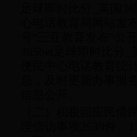
足球即时比分_英国36
心电话教育局网站发布
号“三亚教育发布”公开
365bet足球即时比分
便民中心电话教育统
息，及时更新办事服
信息公开。
（二）积极回应民情民意
理信访事项2539件、1