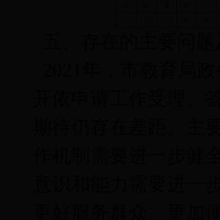
持
正
果
结
0
0
0
0
0
五、存在的主要问题
2021年，市教育局
开依申请工作受理、
期待仍存在差距。主
作机制需要进一步健
意识和能力需要进一步
更好服务群众、更加