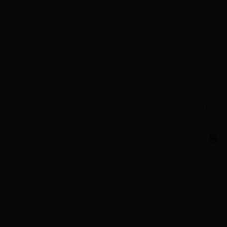
网站地图
｜
365bet足球即时比分
｜
版权所有@三亚
市教育局
中文域名：
365bet足球即时比分_英国365网站最
主办：三亚
市教育局
开发维护：365bet足球即时比分_英国365网站最近怎
心
ICP备案编号：
琼ICP备14000806号-1
政府网站标识码：
4602000019
琼公