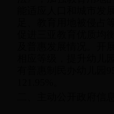
能适应人口和城市发
足、教育用地被侵占
促进三亚教育优质均
及普惠发展情况。开
相应等级，提升幼儿
有普惠制民办幼儿园9
121.95%。
二、主动公开政府信