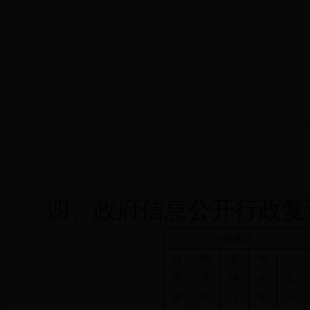
四、政府信息公开行政复
行政复议
结
结
其
尚
果
果
他
未
总
维
纠
结
审
计