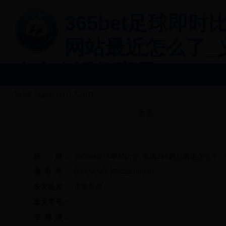
365bet足球即时
网站最近怎么了_义
中心电话教育局
edu.cqsmzm.com
首页
互动交流
数据开放
标 题：
365bet足球即时比分_英国365网站最近怎么了
索 引 号：
00823235-9/2022-00930
发文机关：
市教育局
发文字号：
主 题 词：