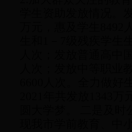
学生资助发放情况。发
万元，惠及学生849
生和1－7级残疾学生生
人次；发放普通高中国家
人次；发放中等职业教
6600人次。全力做
2021年共发放1343
圆大学梦。 二是及时
现我市学前教育、中