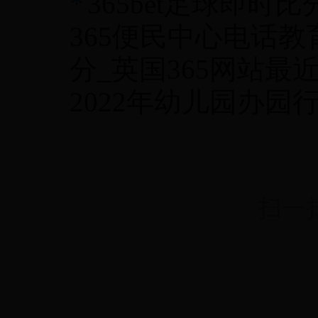
*
365bet足球即时
365便民中心电话教
分_英国365网站最
2022年幼儿园办
扫一