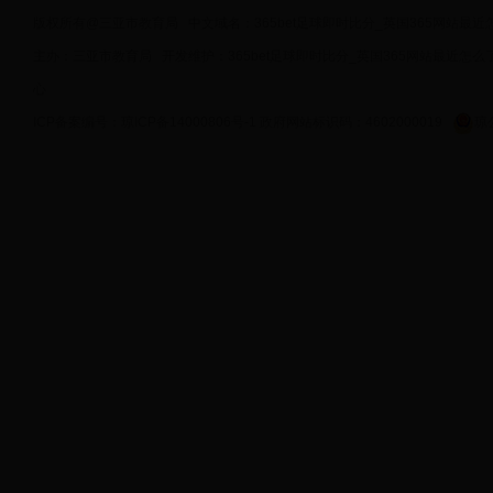
版权所有@三亚
市教育局
中文域名：
365bet足球即时比分_英国365网站最
主办：三亚
市教育局
开发维护：365bet足球即时比分_英国365网站最近怎
心
ICP备案编号：
琼ICP备14000806号-1
政府网站标识码：
4602000019
琼公