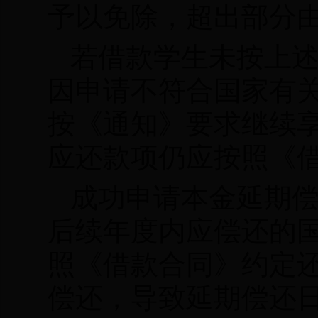
予以免除，超出部分
若借款学生未按上
因申请不符合国家有
按《通知》要求继续享
应还款项仍应按照《
成功申请本金延期偿
后续年度内应偿还的
照《借款合同》约定
偿还，导致延期偿还