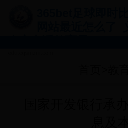
365bet足球即时
网站最近怎么了_义
中心电话教育局
edu.cqsmzm.com
首页>教
互动交流
数据开放
国家开发银行承办
息及