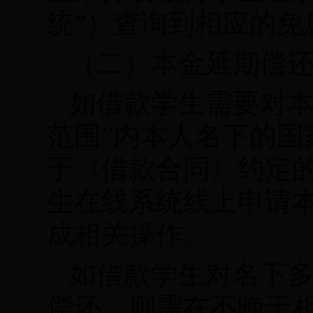
统”）查询到相应的免
（二）本金延期偿
如借款学生需要对本
范围”内本人名下的
于《借款合同》约定的
生在线系统线上申请
成相关操作。
如借款学生对名下
偿还，则需在不晚于相