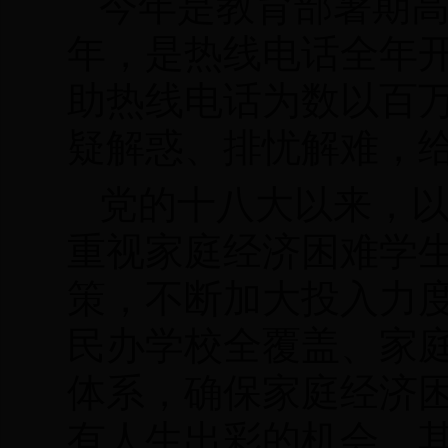
今年是教育部暑期高
年，是热线电话全年
助热线电话为数以百
疑解惑、排忧解难，
党的十八大以来，
重视家庭经济困难学
策，不断加大投入力
民办学校全覆盖、家
体系，确保家庭经济
有人生出彩的机会。