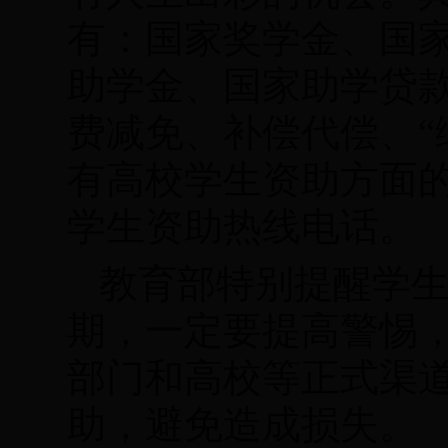
有：国家奖学金、国
助学金、国家助学贷
费减免、补偿代偿、“
有高校学生资助方面
学生资助热线电话。
教育部特别提醒学
期，一定要提高警惕
部门和高校等正式渠
助，避免造成损失。