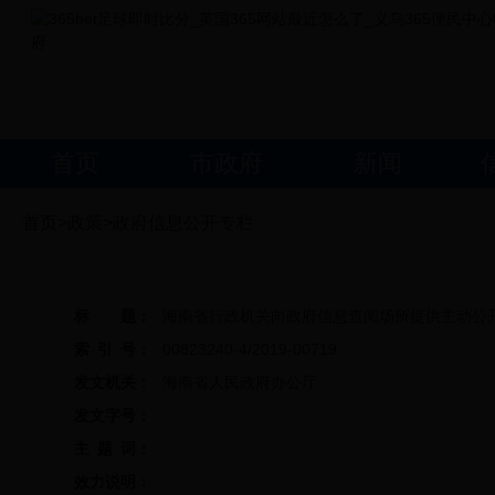
首页
市政府
新闻
首页>政策>政府信息公开专栏
标 题：
海南省行政机关向政府信息查阅场所提供主动公
索 引 号：
00823240-4/2019-00719
发文机关：
海南省人民政府办公厅
发文字号：
主 题 词：
效力说明：