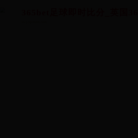
365bet足球即时比分_英国
swj.cqsmzm.com