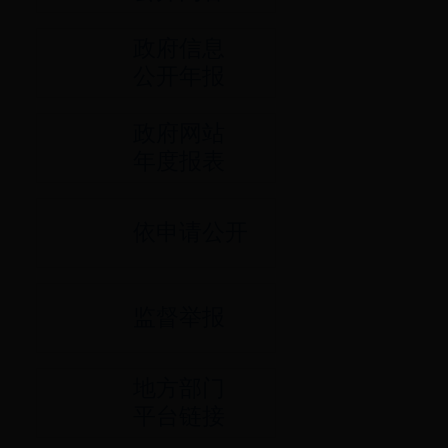
政府信息
公开年报
政府网站
年度报表
依申请公开
监督举报
地方部门
平台链接