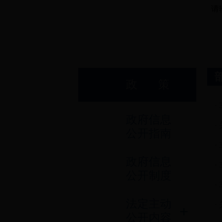
政 策
政府信息
公开指南
政府信息
公开制度
法定主动
+
公开内容