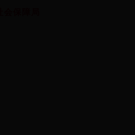
社会保障局