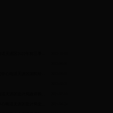
· 365bet足球即时比分_英国365网站最近怎么了_义乌365便民中心电话天涯区2022年前三季度经济运行基本情况
2022-11-10
2022-06-01
· 2021年365bet足球即时比分_英国365网站最近怎么了_义乌365便民中心电话天涯区国民经济和社会发展统计公报
2022-06-01
2022-02-21
· 365bet足球即时比分_英国365网站最近怎么了_义乌365便民中心电话天涯区统计局政府购买服务指导性目录
2021-07-13
· 中共365bet足球即时比分_英国365网站最近怎么了_义乌365便民中心电话天涯区统计局党组关于巡察整改情况的通报
2021-06-24