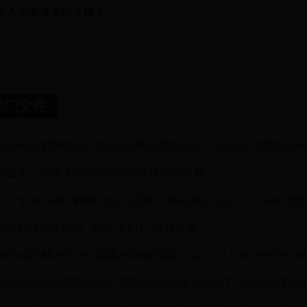
部门文件
 2022年一季度天涯区经济运行实现平稳开局
 全区经济提质增效 实现“十四五”良好开局