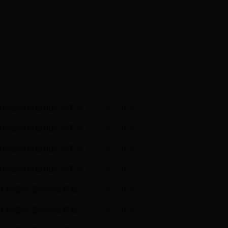
· 365bet足球即时比分_英国365网站最近怎么了_义乌365便民中心电话综合行政执法局天涯分局关于认领房屋的公告
2023-01-19
· 365bet足球即时比分_英国365网站最近怎么了_义乌365便民中心电话综合行政执法局天涯分局关于认领房屋的公告
2023-01-19
· 365bet足球即时比分_英国365网站最近怎么了_义乌365便民中心电话综合行政执法局天涯分局关于认领房屋的公告
2023-01-19
· 365bet足球即时比分_英国365网站最近怎么了_义乌365便民中心电话综合行政执法局天涯分局关于责令黄东耀拆除违法建筑的公告
2023-01-17
联合接待活动党员群众...
2023-01-16
联合接待活动党员群众...
2023-01-16