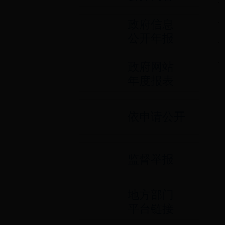
·
政府信息
·
公开年报
·
·
政府网站
年度报表
依申请公开
监督举报
地方部门
平台链接