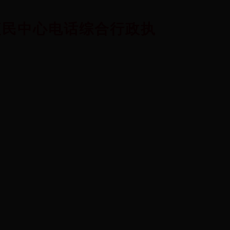
65便民中心电话综合行政执