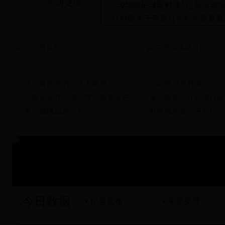
互动交流
·
365bet足球即时比分_英国3
这些事项要注意
社科联关于开展社会科学普及基
人事信息
周红波：抓项目 稳投资 促消费 奋力实现一季度“开门红”
·
中共365bet足球即时比分_英
电话委外事工作委员会办公室202
●
学习贯彻党的二十大精神
●
全面推进乡村振兴
·
365bet足球即时比分_英国3
●
小微企业和个体工商户服务专栏
●
基层政务公开标准目录
人民代表大会常务委员会公告（2
●
重点领域信息公开
●
财政预决算公开专栏
·
365bet足球即时比分_英国3
人民代表大会常务委员会任免名
·
干部公告（2023年2月26日）
·
365bet足球即时比分_英国3
水务局下属事业单位2023年公开
今日数据
信息发布：
审批受理：