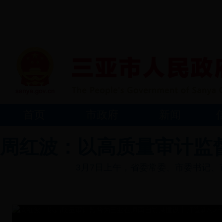
首页
市政府
新闻
周红波：以高质量审计监
3月7日上午，省委常委、市委书记