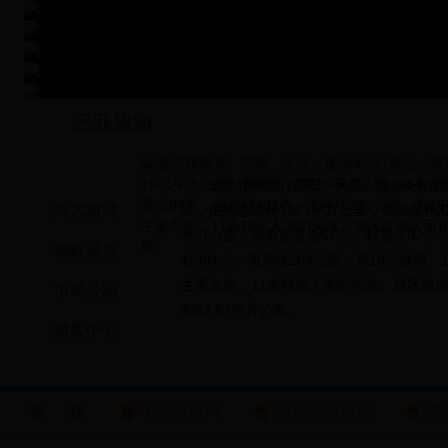
三亚旅游
市委常委会召开会议
四大区域
全市辖海棠、吉阳、天涯、崖州4个行
六大海湾
区，陆地总面积1921平方公里，海域面积32
平方公里，共有居委会57个，村委会92个
地标景点
村491个。海岸线263公里，有19个港湾、1
主要岛屿、11条独流入海的河流。城区建
市民公园
积53.67平方公里。
游客中心
链 接
中国政府网
海南省政府网
市