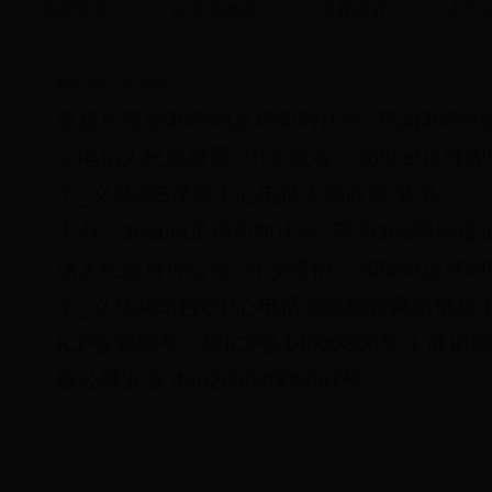
国家部委
各省市政府
市县政府
本市
网站地图
｜
联系我们
｜
版权所有@365bet足球即时比分_英国365
心电话人民政府网
中文域名：365bet足球
了_义乌365便民中心电话人民政府.政务
主办：365bet足球即时比分_英国365网站
周红波主持召开市委深改委暨自贸委会议
话人民政府办公室
开发维护：365bet足球
了_义乌365便民中心电话党政综合网络信息
ICP备案编号：
琼ICP备14000806号-1
政府网
琼公网安备 46020302000007号