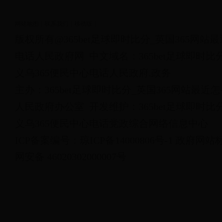
网站地图
｜
联系我们
｜
移动版
｜
版权所有@365bet足球即时比分_英国365网站
电话人民政府网
中文域名：365bet足球即时比
义乌365便民中心电话人民政府.政务
主办：365bet足球即时比分_英国365网站最近
人民政府办公室
开发维护：365bet足球即时比
义乌365便民中心电话党政综合网络信息中心
ICP备案编号：
琼ICP备14000806号-1
政府网站标识
网安备 46020302000007号