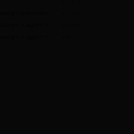
2021-08-11
· 365bet足球即时比分_英国365网站最近怎么了_义乌365便民中心电话海棠区旅游市场和环境综合整治工作领导小组办公室关于做好2021年元旦假日旅...
2021-03-01
· 365bet足球即时比分_英国365网站最近怎么了_义乌365便民中心电话海棠区人民政府关于印发《2019海棠湾庙会保障工作方案》的通知
2020-03-20
· 365bet足球即时比分_英国365网站最近怎么了_义乌365便民中心电话海棠区人民政府关于印发《第三届三亚国际音乐节海棠区服务保障工作方案》的...
2019-12-25