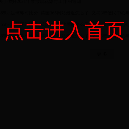
 关于做好2021年禁放烟花爆竹工作的通知
点击进入首页
更 多