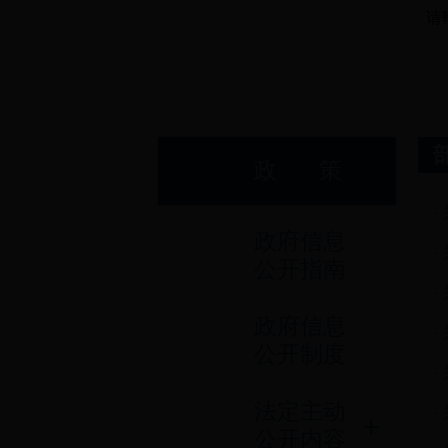
政 策
·
政府信息
·
公开指南
政府信息
·
公开制度
·
法定主动
·
+
公开内容