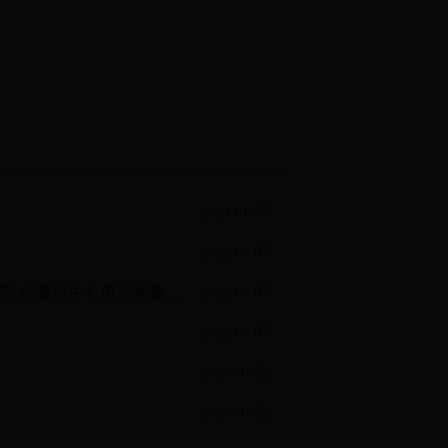
2023-01-17
2022-06-07
· 关于举办2021年365bet足球即时比分_英国365网站最近怎么了_义乌365便民中心电话海棠区第四届“迎新杯”足球邀请赛的通知
2022-06-07
2022-06-07
2021-10-22
2021-10-22