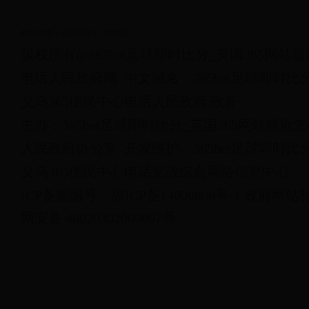
网站地图
｜
联系我们
｜
移动版
｜
版权所有@365bet足球即时比分_英国365网站
电话人民政府网
中文域名：365bet足球即时比
义乌365便民中心电话人民政府.政务
主办：365bet足球即时比分_英国365网站最近
人民政府办公室
开发维护：365bet足球即时比
义乌365便民中心电话党政综合网络信息中心
ICP备案编号：
琼ICP备14000806号-1
政府网站标识
网安备 46020302000007号