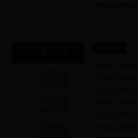
部门文件
政 策
政府信息
公开指南
政府信息
公开制度
法定主动
+
公开内容