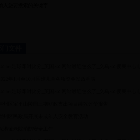
部门文件
 2022年1月至10月困难儿童各项资金发放明表
· 崖州区宝平山陵园三期财政支出项目绩效评价报告
 崖州区民政局开展未成年人安全教育活动
 保港敬老院消防安全工作