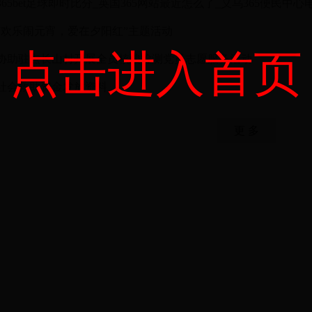
 “欢乐闹元宵，爱在夕阳红”主题活动
点击进入首页
· 协助驻点长山村开展全员核酸检测党员志愿服务活动
 社会救助资金发放资料
更 多